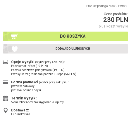
Produkt podlega prawu zwrotu.
Cena produktu:
230 PLN
plus koszt wysyłki
DO KOSZYKA
DODAJ DO ULUBIONYCH
Opcje wysyłki
:
(wybór przy zakupie)
Paczkomat InPost (19 PLN)
Paczka pocztowa priorytetowa (19 PLN)
Przesyłka zagraniczna paczka Europa (56 PLN)
Forma płatności
:
(wybór przy zakupie)
przelew bankowy
płatność online / pay u
Termin wysyłki:
5 dni robocze od zaksięgowania wpłaty
Dostawa z:
Lublin/Polska