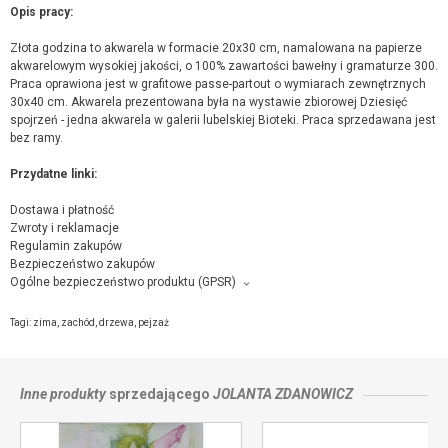
Opis pracy:
Złota godzina to akwarela w formacie 20x30 cm, namalowana na papierze
akwarelowym wysokiej jakości, o 100% zawartości bawełny i gramaturze 300.
Praca oprawiona jest w grafitowe passe-partout o wymiarach zewnętrznych
30x40 cm. Akwarela prezentowana była na wystawie zbiorowej Dziesięć
spojrzeń - jedna akwarela w galerii lubelskiej Bioteki. Praca sprzedawana jest
bez ramy.
Przydatne linki:
Dostawa i płatność
Zwroty i reklamacje
Regulamin zakupów
Bezpieczeństwo zakupów
Ogólne bezpieczeństwo produktu (GPSR)
Producent towaru i podmiot odpowiedzialny za produkt:
Jolanta Zdanowicz, Relaksowa, 26 m 8 , 20-819 Lublin,
kontakt ze
Tagi:
zima
,
zachód
,
drzewa
,
pejzaż
sprzedającym
Inne produkty
sprzedającego
JOLANTA ZDANOWICZ