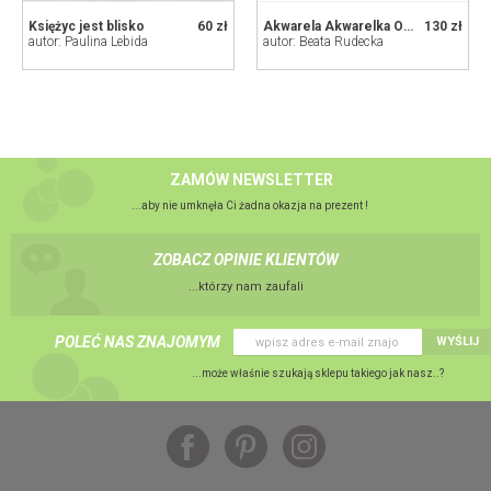
Księżyc jest blisko
60 zł
Akwarela Akwarelka Obraz pt: Kot 19 x 26 cm Unikat
130 zł
autor: Paulina Lebida
autor: Beata Rudecka
ZAMÓW NEWSLETTER
...aby nie umknęła Ci żadna okazja na prezent !
ZOBACZ OPINIE KLIENTÓW
...którzy nam zaufali
POLEĆ NAS ZNAJOMYM
WYŚLIJ
...może właśnie szukają sklepu takiego jak nasz..?