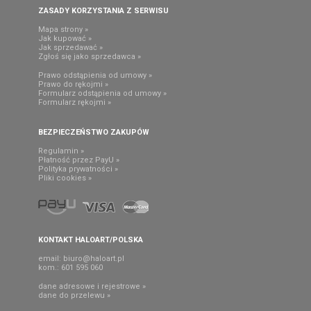
ZASADY KORZYSTANIA Z SERWISU
Mapa strony »
Jak kupować »
Jak sprzedawać »
Zgłoś się jako sprzedawca »
Prawo odstąpienia od umowy »
Prawo do rękojmi »
Formularz odstąpienia od umowy »
Formularz rękojmi »
BEZPIECZEŃSTWO ZAKUPÓW
Regulamin »
Płatność przez PayU »
Polityka prywatności »
Pliki cookies »
KONTAKT HALOART/POLSKA
email:
biuro@haloart.pl
kom.: 601 595 060
dane adresowe i rejestrowe »
dane do przelewu »