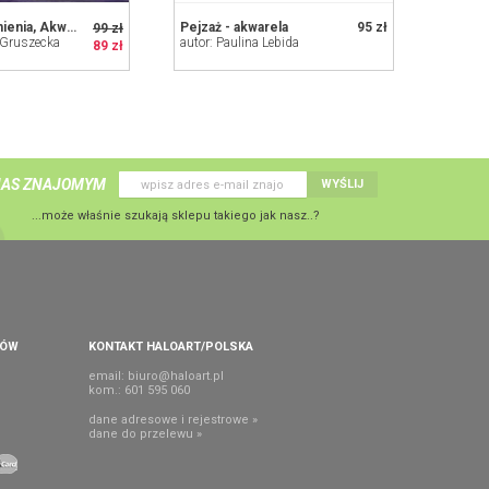
Chwila wytchnienia, Akwarela
Pejzaż - akwarela
95 zł
99 zł
 Gruszecka
autor: Paulina Lebida
89 zł
NAS ZNAJOMYM
WYŚLIJ
...może właśnie szukają sklepu takiego jak nasz..?
PÓW
KONTAKT HALOART/POLSKA
email:
biuro@haloart.pl
kom.: 601 595 060
dane adresowe i rejestrowe »
dane do przelewu »