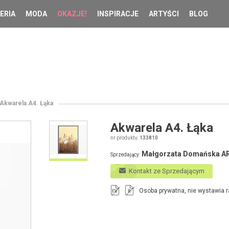
ERIA
MODA
OKAZJE!
INSPIRACJE
ARTYŚCI
BLOG
Akwarela A4. Łąka
Akwarela A4. Łąka
nr produktu:
133810
Małgorzata Domańska A
Sprzedający:
Kontakt ze Sprzedającym
Osoba prywatna, nie wystawia r
FV
R