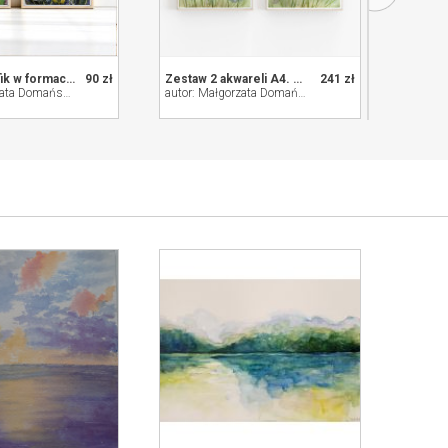
Zestaw 2 grafik w formacie A3
90 zł
Zestaw 2 akwareli A4. Chabry
241 zł
autor: Małgorzata Domańska ART
autor: Małgorzata Domańska ART