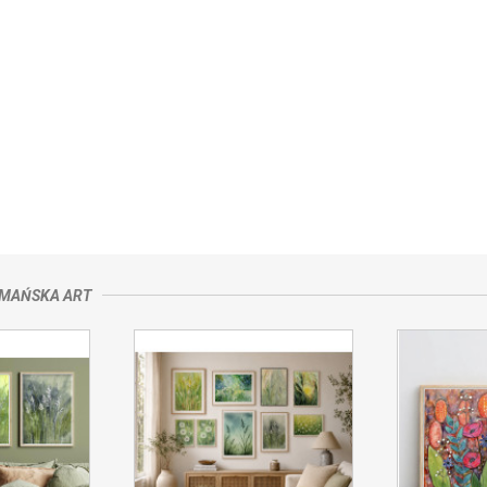
ki Dolne,
kontakt ze sprzedającym
MAŃSKA ART