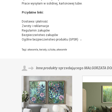
Prace wysyłam w solidnej, kartonowej tubie.
Przydatne linki:
Dostawa i płatność
Zwroty i reklamacje
Regulamin zakupów
Bezpieczeństwo zakupów
Ogólne bezpieczeństwo produktu (GPSR)
Producent towaru i podmiot odpowiedzialny za produkt:
Małgorzata Domańska ART, Kościelna Droga 4h/1, 05-092 Łomian
Tagi:
akwarela
,
kwiaty
,
sztuka
,
akwarele
Inne produkty
sprzedającego
MAŁGORZATA DO