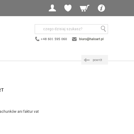
powrót
RT
achunków ani faktur vat