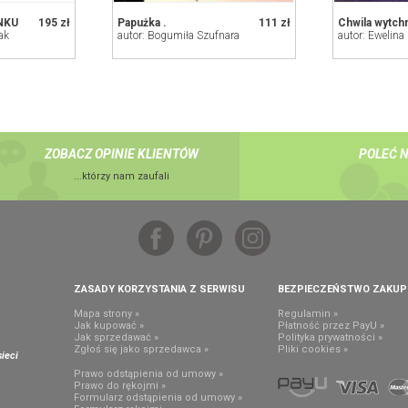
NKU
195 zł
Papużka .
111 zł
ak
autor: Bogumiła Szufnara
autor: Ewelina
ZOBACZ OPINIE KLIENTÓW
POLEĆ 
...którzy nam zaufali
ZASADY KORZYSTANIA Z SERWISU
BEZPIECZEŃSTWO ZAKU
Mapa strony »
Regulamin »
Jak kupować »
Płatność przez PayU »
Jak sprzedawać »
Polityka prywatności »
,
Zgłoś się jako sprzedawca »
Pliki cookies »
ieci
Prawo odstąpienia od umowy »
Prawo do rękojmi »
Formularz odstąpienia od umowy »