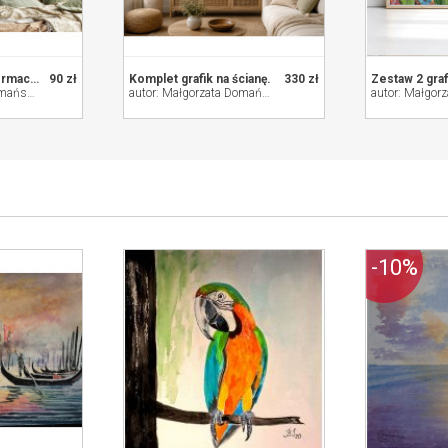
Zestaw 2 grafik w formacie A3
90 zł
Komplet grafik na ścianę.
330 zł
autor: Małgorzata Domańska ART
autor: Małgorzata Domańska ART
-10%