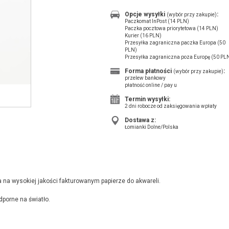
Opcje wysyłki
:
(wybór przy zakupie)
Paczkomat InPost (14 PLN)
Paczka pocztowa priorytetowa (14 PLN)
Kurier (16 PLN)
Przesyłka zagraniczna paczka Europa (50
PLN)
Przesyłka zagraniczna poza Europę (50 PL
Forma płatności
:
(wybór przy zakupie)
przelew bankowy
płatność online / pay u
Termin wysyłki:
2 dni robocze od zaksięgowania wpłaty
Dostawa z:
Łomianki Dolne/Polska
na wysokiej jakości fakturowanym papierze do akwareli.
dporne na światło.