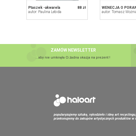
Ptaszek -akwarela
88 zł
WENECJA O PORA
autor: Paulina Lebida
autor: Tomasz Woźni
ZAMÓW NEWSLETTER
...aby nie umknęła Ci żadna okazja na prezent !
popularyzujemy sztukę, rękodzieło i ideę art recyclingu
przekonujemy do zakupów artystycznych produktów w s