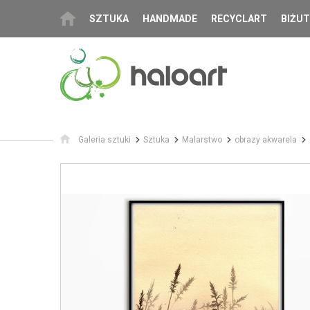
SZTUKA
HANDMADE
RECYCLART
BIŻUT
Galeria sztuki
Sztuka
Malarstwo
obrazy akwarela