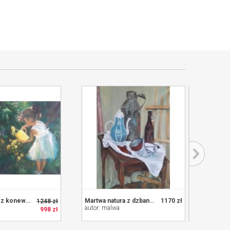
Dziewczynka z konewką
Martwa natura z dzbankiem
1170 zł
dzieci
1248 zł
autor: malwa
autor: 
998 zł