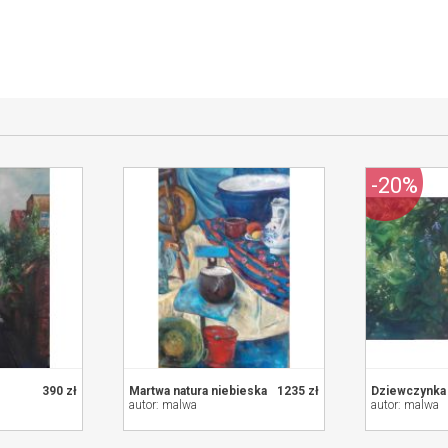
cym
-20%
390 zł
Martwa natura niebieska
1235 zł
autor: malwa
autor: malwa