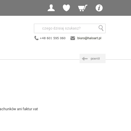
powrót
achunków ani faktur vat