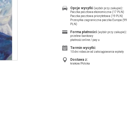
Opcje wysyłki
:
(wybór przy zakupie)
Paczka pocztowa ekonomiczna (17 PLN)
Paczka pocztowa priorytetowa (19 PLN)
Przesyłka zagraniczna paczka Europa (99
PLN)
Forma płatności
:
(wybór przy zakupie)
przelew bankowy
płatność online / pay u
Termin wysyłki:
10 dni robocze od zaksięgowania wpłaty
Dostawa z:
krakow/Polska