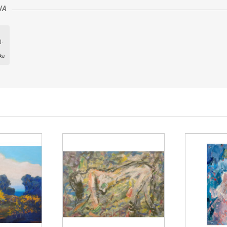
WA
j.
ka