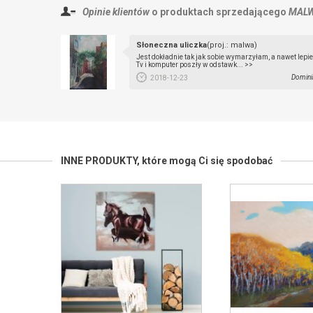
Opinie klientów
o produktach sprzedającego
MAL
Słoneczna uliczka
(proj.: malwa)
Jest dokładnie tak jak sobie wymarzyłam, a nawet lepie
Tv i komputer poszły w odstawk... >>
Domini
2018-12-23
INNE PRODUKTY,
które mogą Ci się spodobać