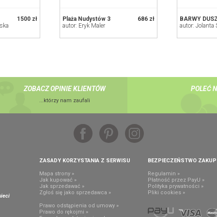
1500 zł
Plaża Nudystów 3
686 zł
BARWY DUS
nska
autor: Eryk Maler
autor: Jolanta 
ZOBACZ OPINIE KLIENTÓW
POLEĆ 
...którzy nam zaufali
ZASADY KORZYSTANIA Z SERWISU
BEZPIECZEŃSTWO ZAKU
Mapa strony »
Regulamin »
Jak kupować »
Płatność przez PayU »
Jak sprzedawać »
Polityka prywatności »
,
Zgłoś się jako sprzedawca »
Pliki cookies »
ieci
Prawo odstąpienia od umowy »
Prawo do rękojmi »