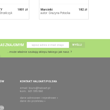
ZY
1801 zł
Marcinki
182 zł
Strzelczyk
autor: Grażyna Potocka
NAS ZNAJOMYM
WYŚLIJ
...może właśnie szukają sklepu takiego jak nasz..?
PÓW
KONTAKT HALOART/POLSKA
email:
biuro@haloart.pl
kom.: 601 595 060
dane adresowe i rejestrowe »
dane do przelewu »