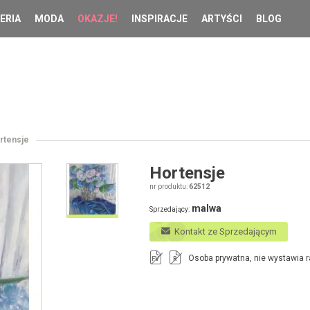
ERIA
MODA
OKAZJE!
INSPIRACJE
ARTYŚCI
BLOG
rtensje
Hortensje
nr produktu:
62512
malwa
Sprzedający:
Kontakt ze Sprzedającym
Osoba prywatna, nie wystawia r
FV
R