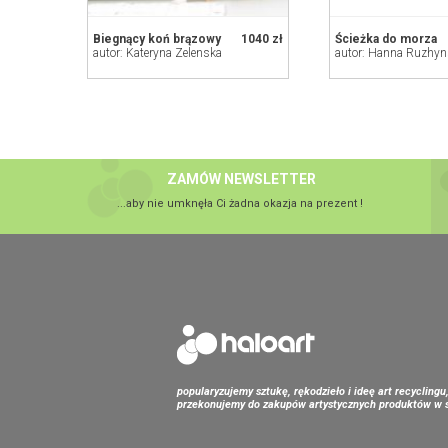
Biegnący koń brązowy
1040 zł
Ścieżka do morza
autor: Kateryna Zelenska
autor: Hanna Ruzhy
ZAMÓW NEWSLETTER
...aby nie umknęła Ci żadna okazja na prezent !
popularyzujemy sztukę, rękodzieło i ideę art recyclingu
przekonujemy do zakupów artystycznych produktów w s