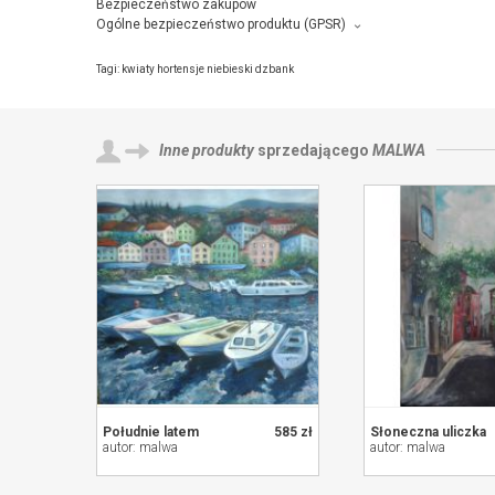
Bezpieczeństwo zakupów
Ogólne bezpieczeństwo produktu (GPSR)
Producent towaru i podmiot odpowiedzialny za produkt:
malwa, os.ogrodowe 17/9 , 31-916 krakow,
kontakt ze sprzedają
Tagi:
kwiaty hortensje niebieski dzbank
Inne produkty
sprzedającego
MALWA
Południe latem
585 zł
Słoneczna uliczka
autor: malwa
autor: malwa