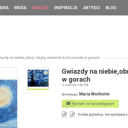
ERIA
MODA
OKAZJE!
INSPIRACJE
ARTYŚCI
BLOG
iazdy na niebie,obraz olejny, niebieski kolor,wioska w gorach
Gwiazdy na niebie,obr
w gorach
nr produktu:
121170
Maria Woithofer
Sprzedający:
Kontakt ze Sprzedającym
Osoba prywatna, nie wystawia r
FV
R