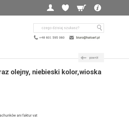
powrót
az olejny, niebieski kolor,wioska
achunków ani faktur vat