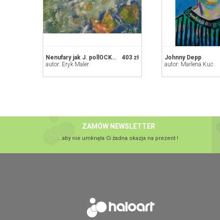
Nenufary jak J. pollOCK, 60x80, 2024
403 zł
Johnny Depp
autor: Eryk Maler
autor: Marlena Kuć
ZAMÓW NEWSLETTER
...aby nie umknęła Ci żadna okazja na prezent !