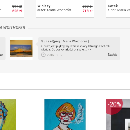
W ciszy
Kotek
897 zł
897 zł
r
autor: Maria Woithofer
autor: Maria W
628 zł
718 zł
A WOITHOFER
Sunset
(proj.: Maria Woithofer )
Obraz jest piękny, wyraziste kolory letniego zachodu
słońca. Do doskonałości brakuje ... >>
wa
Elżbieta
2015-12-17
-20%