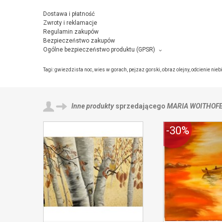
Dostawa i płatność
Zwroty i reklamacje
Regulamin zakupów
Bezpieczeństwo zakupów
Ogólne bezpieczeństwo produktu (GPSR)
Producent towaru i podmiot odpowiedzialny za produkt:
Maria Woithofer , Polna 5, 05-080 Hornowek,
kontakt ze sprzeda
Tagi:
gwiezdzista noc
,
wies w gorach
,
pejzaz gorski
,
obraz olejny
,
odcienie nieb
Inne produkty
sprzedającego
MARIA WOITHOF
-30%