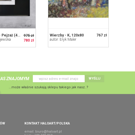
obraz olejny - Pejzaż (40x50cm) nr 14
Wierzby - K, 120x80
767 zł
975 zł
ajewska
autor: Eryk Maler
780 zł
NAS ZNAJOMYM
WYŚLIJ
...może właśnie szukają sklepu takiego jak nasz..?
PÓW
KONTAKT HALOART/POLSKA
email:
biuro@haloart.pl