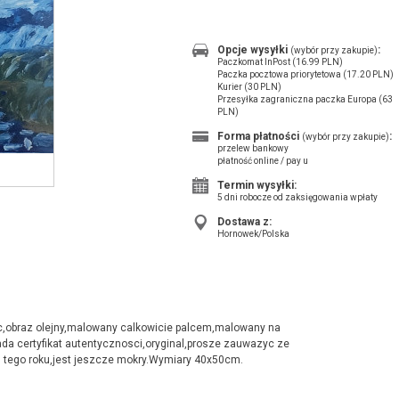
Opcje wysyłki
:
(wybór przy zakupie)
Paczkomat InPost (16.99 PLN)
Paczka pocztowa priorytetowa (17.20 PLN)
Kurier (30 PLN)
Przesyłka zagraniczna paczka Europa (63
PLN)
Forma płatności
:
(wybór przy zakupie)
przelew bankowy
płatność online / pay u
Termin wysyłki:
5 dni robocze od zaksięgowania wpłaty
Dostawa z:
Hornowek/Polska
c,obraz olejny,malowany calkowicie palcem,malowany na
a certyfikat autentycznosci,oryginal,prosze zauwazyc ze
cu tego roku,jest jeszcze mokry.Wymiary 40x50cm.