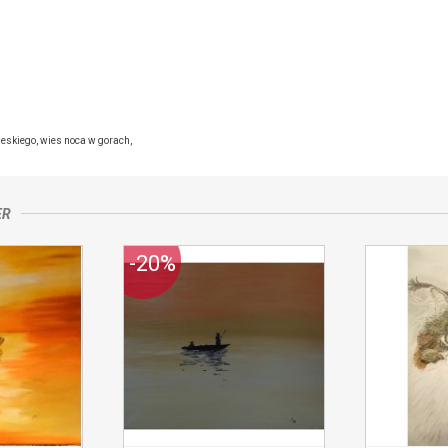
jącym
ieskiego
,
wies noca w gorach
,
ER
-20%