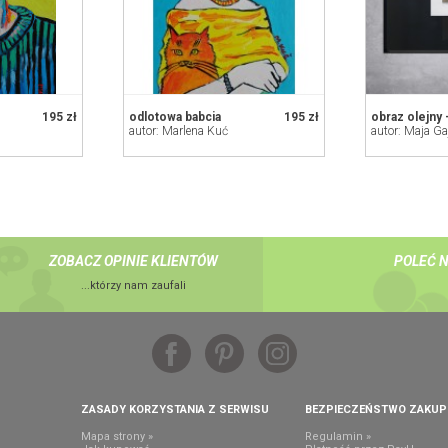
195 zł
odlotowa babcia
195 zł
autor: Marlena Kuć
autor: Maja G
ZOBACZ OPINIE KLIENTÓW
POLEĆ 
...którzy nam zaufali
ZASADY KORZYSTANIA Z SERWISU
BEZPIECZEŃSTWO ZAKU
Mapa strony »
Regulamin »