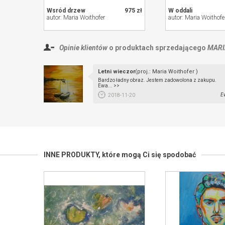
Wsród drzew
975 zł
W oddali
autor: Maria Woithofer
autor: Maria Woithofe
Opinie klientów
o produktach sprzedającego
MARI
Letni wieczor
(proj.: Maria Woithofer )
Bardzo ładny obraz. Jestem zadowolona z zakupu.
Ewa... >>
E
2018-11-20
INNE PRODUKTY,
które mogą Ci się spodobać