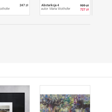
247 zł
Abstarkcja 4
Inny Sw
909 zł
oithofer
autor: Maria Woithofer
autor: 
727 zł