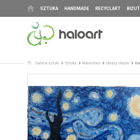
SZTUKA
HANDMADE
RECYCLART
BIŻUT
Galeria sztuki
Sztuka
Malarstwo
obrazy olejne
Gw