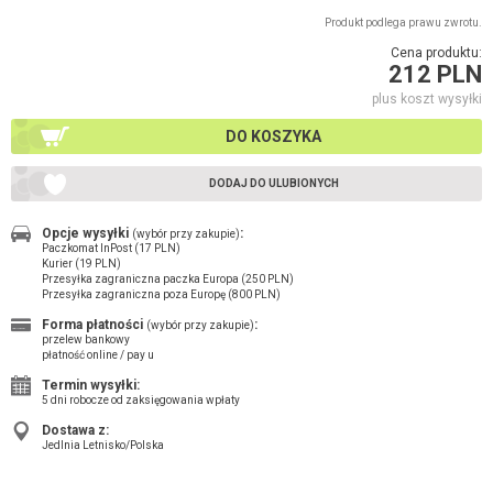
Produkt podlega prawu zwrotu.
Cena produktu:
212 PLN
plus koszt wysyłki
DO KOSZYKA
DODAJ DO ULUBIONYCH
Opcje wysyłki
:
(wybór przy zakupie)
Paczkomat InPost (17 PLN)
Kurier (19 PLN)
Przesyłka zagraniczna paczka Europa (250 PLN)
Przesyłka zagraniczna poza Europę (800 PLN)
Forma płatności
:
(wybór przy zakupie)
przelew bankowy
płatność online / pay u
Termin wysyłki:
5 dni robocze od zaksięgowania wpłaty
Dostawa z:
Jedlnia Letnisko/Polska