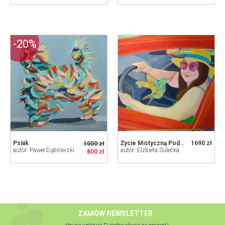
-20%
Psiak
Życie Mistyczną Podróżą
1690 zł
1000 zł
autor: Paweł Dąbrowski
autor: Elżbieta Sulecka
800 zł
ZAMÓW NEWSLETTER