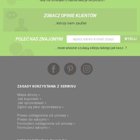
...aby nie umknęła Ci żadna okazja na prezent !
ZOBACZ OPINIE KLIENTÓW
...którzy nam zaufali
POLEĆ NAS ZNAJOMYM
WYŚLIJ
...może właśnie szukają sklepu takiego jak nasz..?
ZASADY KORZYSTANIA Z SERWISU
Mapa strony »
Jak kupować »
Jak sprzedawać »
Zgłoś się jako sprzedawca »
Prawo odstąpienia od umowy »
Prawo do rękojmi »
Formularz odstąpienia od umowy »
Formularz rękojmi »