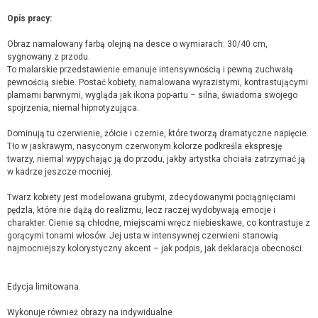
Opis pracy:
Obraz namalowany farbą olejną na desce o wymiarach: 30/40 cm,
sygnowany z przodu.
To malarskie przedstawienie emanuje intensywnością i pewną zuchwałą
pewnością siebie. Postać kobiety, namalowana wyrazistymi, kontrastującymi
plamami barwnymi, wygląda jak ikona pop-artu – silna, świadoma swojego
spojrzenia, niemal hipnotyzująca.
Dominują tu czerwienie, żółcie i czernie, które tworzą dramatyczne napięcie.
Tło w jaskrawym, nasyconym czerwonym kolorze podkreśla ekspresję
twarzy, niemal wypychając ją do przodu, jakby artystka chciała zatrzymać ją
w kadrze jeszcze mocniej.
Twarz kobiety jest modelowana grubymi, zdecydowanymi pociągnięciami
pędzla, które nie dążą do realizmu, lecz raczej wydobywają emocje i
charakter. Cienie są chłodne, miejscami wręcz niebieskawe, co kontrastuje z
gorącymi tonami włosów. Jej usta w intensywnej czerwieni stanowią
najmocniejszy kolorystyczny akcent – jak podpis, jak deklaracja obecności.
Edycja limitowana.
Wykonuje również obrazy na indywidualne