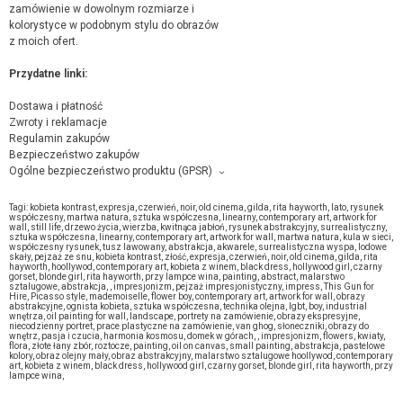
zamówienie w dowolnym rozmiarze i
kolorystyce w podobnym stylu do obrazów
z moich ofert.
Przydatne linki:
Dostawa i płatność
Zwroty i reklamacje
Regulamin zakupów
Bezpieczeństwo zakupów
Ogólne bezpieczeństwo produktu (GPSR)
Producent towaru i podmiot odpowiedzialny za produkt:
Marlena Kuć, Groszowice 89, 26-630 Jedlnia Letnisko,
kontakt ze
Tagi:
kobieta kontrast
,
expresja
,
czerwień
,
noir
,
old cinema
,
gilda
,
rita hayworth
,
lato
,
rysunek
sprzedającym
współczesny
,
martwa natura
,
sztuka współczesna
,
linearny
,
contemporary art
,
artwork for
wall
,
still life
,
drzewo życia
,
wierzba
,
kwitnąca jabłoń
,
rysunek abstrakcyjny
,
surrealistyczny
,
sztuka współczesna
,
linearny
,
contemporary art
,
artwork for wall
,
martwa natura
,
kula w sieci
,
współczesny rysunek
,
tusz lawowany
,
abstrakcja
,
akwarele
,
surrealistyczna wyspa
,
lodowe
skały
,
pejzaż ze snu
,
kobieta kontrast
,
złość
,
expresja
,
czerwień
,
noir
,
old cinema
,
gilda
,
rita
hayworth
,
hoollywod
,
contemporary art
,
kobieta z winem
,
black dress
,
hollywood girl
,
czarny
gorset
,
blonde girl
,
rita hayworth
,
przy lampce wina
,
painting
,
abstract
,
malarstwo
sztalugowe
,
abstrakcja
,
,
impresjonizm
,
pejzaż impresjonistyczny
,
impress
,
This Gun for
Hire
,
Picasso style
,
mademoiselle
,
flower boy
,
contemporary art
,
artwork for wall
,
obrazy
abstrakcyjne
,
ognista kobieta
,
sztuka współczesna
,
technika olejna
,
lgbt
,
boy
,
industrial
wnętrza
,
oil painting for wall
,
landscape
,
portrety na zamówienie
,
obrazy ekspresyjne
,
niecodzienny portret
,
prace plastyczne na zamówienie
,
van ghog
,
słoneczniki
,
obrazy do
wnętrz
,
pasja i czucia
,
harmonia kosmosu
,
domek w górach
,
,
impresjonizm
,
flowers
,
kwiaty
,
flora
,
złote łany zbór
,
roztocze
,
painting
,
oil on canvas
,
small painting
,
abstrakcja
,
pastelowe
kolory
,
obraz olejny mały
,
obraz abstrakcyjny
,
malarstwo sztalugowe hoollywod
,
contemporary
art
,
kobieta z winem
,
black dress
,
hollywood girl
,
czarny gorset
,
blonde girl
,
rita hayworth
,
przy
lampce wina
,