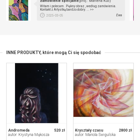
zamówienie specjalne
(proj.: Marlena Kuć)
Witam i polecam . Piękny obraz , według zamówienia.
Kontakt z Artystką bardzo dobry. ... >>
Ewa
2025-03-05
INNE PRODUKTY,
które mogą Ci się spodobać
Andromeda
520 zł
Kryształy czasu
2800 zł
autor: Krystyna Mąkosza
autor: Mariola Świgulska