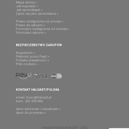
Mapa strony »
Jak kupować »
Jak sprzedawać »
Zgłoś się jako sprzedawca »
Prawo odstąpienia od umowy »
Prawo do rękojmi »
Formularz odstąpienia od umowy »
Formularz rękojmi »
BEZPIECZEŃSTWO ZAKUPÓW
Regulamin »
Płatność przez PayU »
Polityka prywatności »
Pliki cookies »
KONTAKT HALOART/POLSKA
email:
biuro@haloart.pl
kom.: 601 595 060
dane adresowe i rejestrowe »
dane do przelewu »
Haloart © Copyright © 2007 - 2026