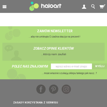
ZAMÓW NEWSLETTER
...aby nie umknęła Ci żadna okazja na prezent !
ZOBACZ OPINIE KLIENTÓW
...którzy nam zaufali
POLEĆ NAS ZNAJOMYM
WYŚLIJ
...może właśnie szukają sklepu takiego jak nasz..?
ZASADY KORZYSTANIA Z SERWISU