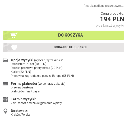
Produkt podlega prawu zwrotu.
Cena produktu:
194 PLN
plus koszt wysyłki
DO KOSZYKA
DODAJ DO ULUBIONYCH
Opcje wysyłki
:
(wybór przy zakupie)
Paczkomat InPost (18 PLN)
Paczka pocztowa priorytetowa (20 PLN)
Kurier (22 PLN)
Przesyłka zagraniczna paczka Europa (55 PLN)
Forma płatności
:
(wybór przy zakupie)
przelew bankowy
płatność online / pay u
Termin wysyłki:
2 dni robocze od zaksięgowania wpłaty
Dostawa z:
Kraków/Polska