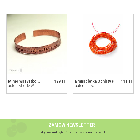
Mimo wszystko...
129 zł
Bransoletka Ognisty Pomarańcz z Czerwienią
111 zł
autor: Moje MW
autor: unikatart
ZAMÓW NEWSLETTER
...aby nie umknęła Ci żadna okazja na prezent !