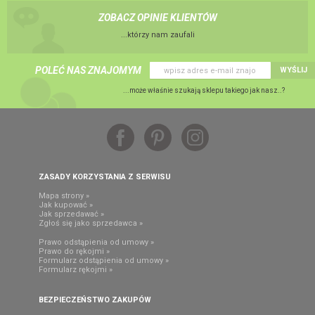
ZOBACZ OPINIE KLIENTÓW
...którzy nam zaufali
POLEĆ NAS ZNAJOMYM
WYŚLIJ
...może właśnie szukają sklepu takiego jak nasz..?
ZASADY KORZYSTANIA Z SERWISU
Mapa strony »
Jak kupować »
Jak sprzedawać »
Zgłoś się jako sprzedawca »
Prawo odstąpienia od umowy »
Prawo do rękojmi »
Formularz odstąpienia od umowy »
Formularz rękojmi »
BEZPIECZEŃSTWO ZAKUPÓW