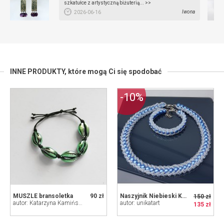
szkatułce z artystyczną biżuterią... >>
Iwona
2026-06-16
INNE PRODUKTY,
które mogą Ci się spodobać
-10%
MUSZLE bransoletka
90 zł
Naszyjnik Niebieski Komplet Flat
150 zł
autor: Katarzyna Kamińska - ART
autor: unikatart
135 zł