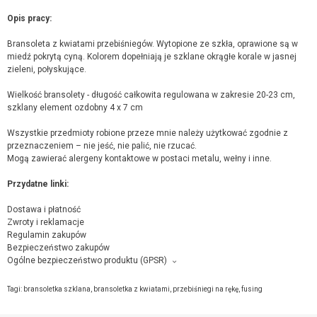
Opis pracy:
Bransoleta z kwiatami przebiśniegów. Wytopione ze szkła, oprawione są w
miedź pokrytą cyną. Kolorem dopełniają je szklane okrągłe korale w jasnej
zieleni, połyskujące.
Wielkość bransolety - długość całkowita regulowana w zakresie 20-23 cm,
szklany element ozdobny 4 x 7 cm
Wszystkie przedmioty robione przeze mnie należy użytkować zgodnie z
przeznaczeniem – nie jeść, nie palić, nie rzucać.
Mogą zawierać alergeny kontaktowe w postaci metalu, wełny i inne.
Przydatne linki:
Dostawa i płatność
Zwroty i reklamacje
Regulamin zakupów
Bezpieczeństwo zakupów
Ogólne bezpieczeństwo produktu (GPSR)
Producent towaru i podmiot odpowiedzialny za produkt:
Moje MW Malwina Wetula, os. Dywizjonu 303 5/7, 31-871 Kraków,
kontakt ze
Tagi:
bransoletka szklana
,
bransoletka z kwiatami
,
przebiśniegi na rękę
,
fusing
sprzedającym