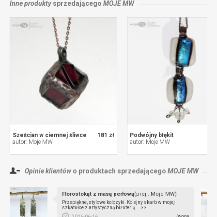
Inne produkty
sprzedającego
MOJE MW
Sześcian w ciemnej śliwce
181 zł
Podwójny błękit
autor: Moje MW
autor: Moje MW
Opinie klientów
o produktach sprzedającego
MOJE MW
Florostokąt z masą perłową
(proj.: Moje MW)
Przepiękne, stylowe kolczyki. Kolejny skarb w mojej
szkatułce z artystyczną biżuterią... >>
Iwona
2026-06-16