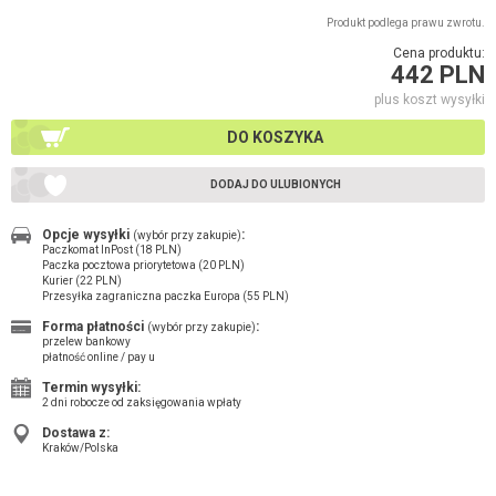
Produkt podlega prawu zwrotu.
Cena produktu:
442 PLN
plus koszt wysyłki
DO KOSZYKA
DODAJ DO ULUBIONYCH
Opcje wysyłki
:
(wybór przy zakupie)
Paczkomat InPost (18 PLN)
Paczka pocztowa priorytetowa (20 PLN)
Kurier (22 PLN)
Przesyłka zagraniczna paczka Europa (55 PLN)
Forma płatności
:
(wybór przy zakupie)
przelew bankowy
płatność online / pay u
Termin wysyłki:
2 dni robocze od zaksięgowania wpłaty
Dostawa z:
Kraków/Polska