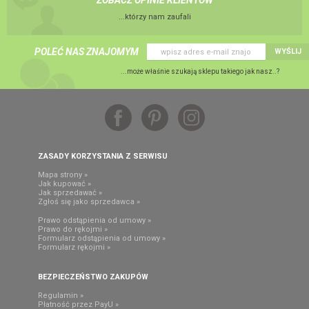
ZOBACZ OPINIE KLIENTÓW
...którzy nam zaufali
POLEĆ NAS ZNAJOMYM
WYŚLIJ
...może właśnie szukają sklepu takiego jak nasz..?
ZASADY KORZYSTANIA Z SERWISU
Mapa strony »
Jak kupować »
Jak sprzedawać »
Zgłoś się jako sprzedawca »
Prawo odstąpienia od umowy »
Prawo do rękojmi »
Formularz odstąpienia od umowy »
Formularz rękojmi »
BEZPIECZEŃSTWO ZAKUPÓW
Regulamin »
Płatność przez PayU »