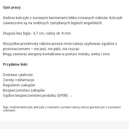
Opis pracy:
Srebrne kolczyki z surowymi kamieniami lekko ciosanych rubinów. Kolczyki
zawieszone są na srebrnych zamykanych biglach angielskich.
Długość bez bigla - 3,7 cm, rubiny ok. 8 mm
Wszystkie przedmioty robione przeze mnie należy użytkować zgodnie z
przeznaczeniem – nie jeść, nie palić, nie rzucać.
Mogą zawierać alergeny kontaktowe w postaci metalu, wełny i inne.
Przydatne linki:
Dostawa i płatność
Zwroty i reklamacje
Regulamin zakupów
Bezpieczeństwo zakupów
Ogólne bezpieczeństwo produktu (GPSR)
Producent towaru i podmiot odpowiedzialny za produkt:
Moje MW Malwina Wetula, os. Dywizjonu 303 5/7, 31-871 Kraków,
kontakt ze
Tagi:
srebrne koloczyki
,
kolczyki z rubinami
,
surowe rubiny
,
mwiszące kolczyli z surowymi
sprzedającym
rubinami