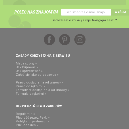
POLEĆ NAS ZNAJOMYM
WYŚLIJ
...może właśnie szukają sklepu takiego jak nasz..?
ZASADY KORZYSTANIA Z SERWISU
Mapa strony »
Jak kupować »
Jak sprzedawać »
Zgłoś się jako sprzedawca »
Prawo odstąpienia od umowy »
Prawo do rękojmi »
Formularz odstąpienia od umowy »
Formularz rękojmi »
BEZPIECZEŃSTWO ZAKUPÓW
Regulamin »
Płatność przez PayU »
Polityka prywatności »
Pliki cookies »