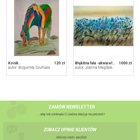
Konik.
120 zł
Błękitna fala -akwarela w oprawie
1000 zł
autor: Bogumiła Szufnara
autor: Joanna Magdalena
ZAMÓW NEWSLETTER
...aby nie umknęła Ci żadna okazja na prezent !
ZOBACZ OPINIE KLIENTÓW
...którzy nam zaufali