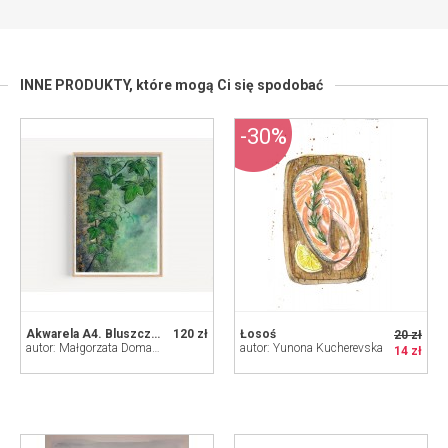
INNE PRODUKTY,
które mogą Ci się spodobać
-30%
Akwarela A4. Bluszcz. Akwarela ze złoceniem
120 zł
Łosoś
20 zł
autor: Małgorzata Domańska ART
autor: Yunona Kucherevska
14 zł