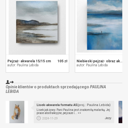
Pejzaż- akwarela 15/15 cm
105 zł
Niebieski pejzaż- obraz akrylowy 40/30 cm
autor: Paulina Lebida
autor: Paulina Lebida
Opinie klientów
o produktach sprzedającego
PAULINA
LEBIDA
Lisek-akwarela formatu A5
(proj.: Paulina Lebida)
Lisek jak żywy. Pani Paulina jest znakomitą malarką. Jej
prace abstrakcyjne, pejzaże i... >>
Jerzy
2024-11-29