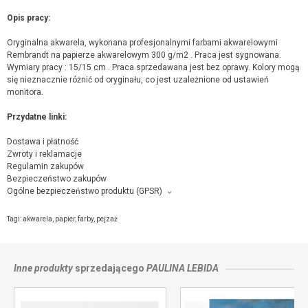
Opis pracy:
Oryginalna akwarela, wykonana profesjonalnymi farbami akwarelowymi
Rembrandt na papierze akwarelowym 300 g/m2 . Praca jest sygnowana.
Wymiary pracy : 15/15 cm . Praca sprzedawana jest bez oprawy. Kolory mogą
się nieznacznie różnić od oryginału, co jest uzależnione od ustawień
monitora.
Przydatne linki:
Dostawa i płatność
Zwroty i reklamacje
Regulamin zakupów
Bezpieczeństwo zakupów
Ogólne bezpieczeństwo produktu (GPSR)
Producent towaru i podmiot odpowiedzialny za produkt:
Niebieska pracownia, Norwida 4/43, 38-300 Gorlice,
kontakt ze sprzedającym
Tagi:
akwarela
,
papier
,
farby
,
pejzaż
Inne produkty
sprzedającego
PAULINA LEBIDA