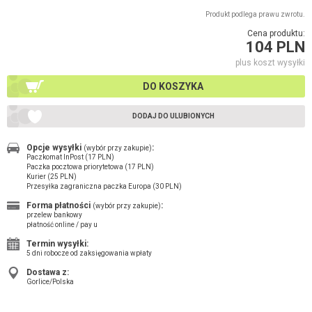
Produkt podlega prawu zwrotu.
Cena produktu:
104 PLN
plus koszt wysyłki
DO KOSZYKA
DODAJ DO ULUBIONYCH
Opcje wysyłki
:
(wybór przy zakupie)
Paczkomat InPost (17 PLN)
Paczka pocztowa priorytetowa (17 PLN)
Kurier (25 PLN)
Przesyłka zagraniczna paczka Europa (30 PLN)
Forma płatności
:
(wybór przy zakupie)
przelew bankowy
płatność online / pay u
Termin wysyłki:
5 dni robocze od zaksięgowania wpłaty
Dostawa z:
Gorlice/Polska