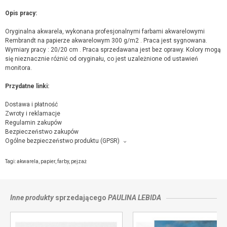
Opis pracy:
Oryginalna akwarela, wykonana profesjonalnymi farbami akwarelowymi
Rembrandt na papierze akwarelowym 300 g/m2 . Praca jest sygnowana.
Wymiary pracy : 20/20 cm . Praca sprzedawana jest bez oprawy. Kolory mogą
się nieznacznie różnić od oryginału, co jest uzależnione od ustawień
monitora.
Przydatne linki:
Dostawa i płatność
Zwroty i reklamacje
Regulamin zakupów
Bezpieczeństwo zakupów
Ogólne bezpieczeństwo produktu (GPSR)
Producent towaru i podmiot odpowiedzialny za produkt:
Niebieska pracownia, Norwida 4/43, 38-300 Gorlice,
kontakt ze sprzedającym
Tagi:
akwarela
,
papier
,
farby
,
pejzaż
Inne produkty
sprzedającego
PAULINA LEBIDA