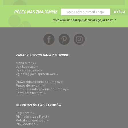
POLEĆ NAS ZNAJOMYM
WYŚLIJ
...może właśnie szukają sklepu takiego jak nasz..?
ZASADY KORZYSTANIA Z SERWISU
Mapa strony »
Jak kupować »
Jak sprzedawać »
Zgłoś się jako sprzedawca »
Prawo odstąpienia od umowy »
Prawo do rękojmi »
Formularz odstąpienia od umowy »
Formularz rękojmi »
BEZPIECZEŃSTWO ZAKUPÓW
Regulamin »
Płatność przez PayU »
Polityka prywatności »
Pliki cookies »