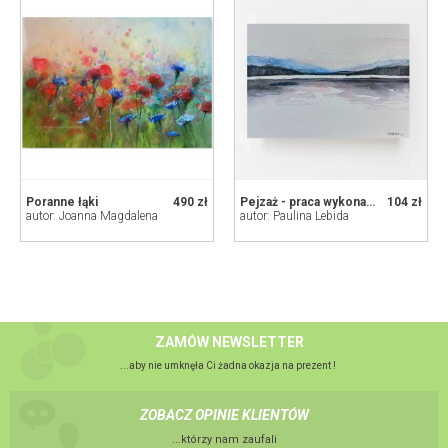
Poranne łąki
490 zł
Pejzaż - praca wykonana akwarelą
104 zł
autor: Joanna Magdalena
autor: Paulina Lebida
ZAMÓW NEWSLETTER
...aby nie umknęła Ci żadna okazja na prezent !
ZOBACZ OPINIE KLIENTÓW
...którzy nam zaufali