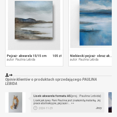
Pejzaż- akwarela 15/15 cm
105 zł
Niebieski pejzaż- obraz akrylowy 40/30 cm
autor: Paulina Lebida
autor: Paulina Lebida
Opinie klientów
o produktach sprzedającego
PAULINA
LEBIDA
Lisek-akwarela formatu A5
(proj.: Paulina Lebida)
Lisek jak żywy. Pani Paulina jest znakomitą malarką. Jej
prace abstrakcyjne, pejzaże i... >>
Jerzy
2024-11-29