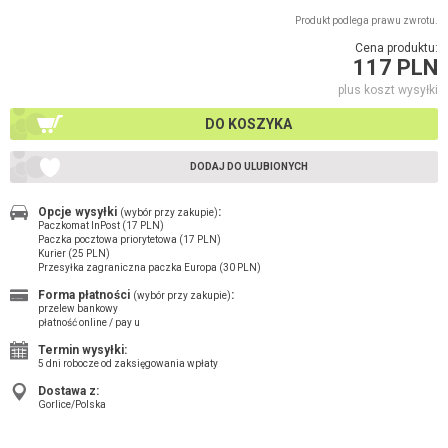
Produkt podlega prawu zwrotu.
Cena produktu:
117 PLN
plus koszt wysyłki
DO KOSZYKA
DODAJ DO ULUBIONYCH
Opcje wysyłki
:
(wybór przy zakupie)
Paczkomat InPost (17 PLN)
Paczka pocztowa priorytetowa (17 PLN)
Kurier (25 PLN)
Przesyłka zagraniczna paczka Europa (30 PLN)
Forma płatności
:
(wybór przy zakupie)
przelew bankowy
płatność online / pay u
Termin wysyłki:
5 dni robocze od zaksięgowania wpłaty
Dostawa z:
Gorlice/Polska