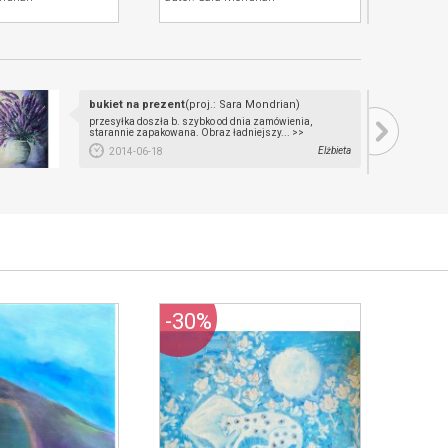
bukiet na prezent
(proj.: Sara Mondrian)
przesyłka doszła b. szybko od dnia zamówienia,
starannie zapakowana. Obraz ładniejszy... >>
Elżbieta
2014-06-18
-30%