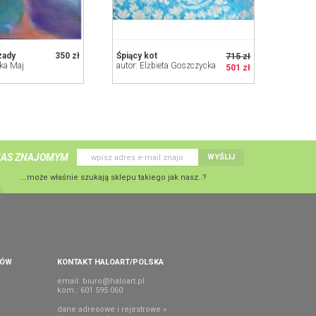
zady
350 zł
Śpiący kot
715 zł
zka Maj
autor: Elżbieta Goszczycka
501 zł
NAS ZNAJOMYM
WYŚLIJ
...może właśnie szukają sklepu takiego jak nasz..?
PÓW
KONTAKT HALOART/POLSKA
email:
biuro@haloart.pl
kom.: 601 595 060
dane adresowe i rejestrowe »