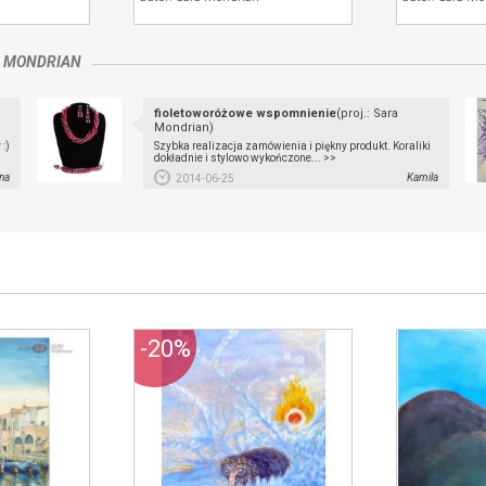
 MONDRIAN
fioletoworóżowe wspomnienie
(proj.: Sara
Mondrian)
:)
Szybka realizacja zamówienia i piękny produkt. Koraliki
dokładnie i stylowo wykończone... >>
na
Kamila
2014-06-25
-20%