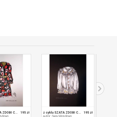
z cyklu SZATA ZDOBI CZŁOWIEKA
195 zł
z cyklu SZATA ZDOBI CZŁOWIEKA
195 zł
ndrian
autor: Sara Mondrian
autor: 