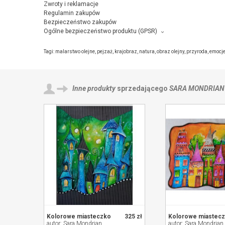
Zwroty i reklamacje
Regulamin zakupów
Bezpieczeństwo zakupów
Ogólne bezpieczeństwo produktu (GPSR)
Producent towaru i podmiot odpowiedzialny za produkt:
Sara Mondrian, M. Konopnickiej 25/14 , 38-300 Gorlice,
kontakt z
Tagi:
malarstwo olejne
,
pejzaż
,
krajobraz
,
natura
,
obraz olejny
,
przyroda
,
emocj
Inne produkty
sprzedającego
SARA MONDRIAN
Kolorowe miasteczko
325 zł
Kolorowe miastec
autor: Sara Mondrian
autor: Sara Mondrian