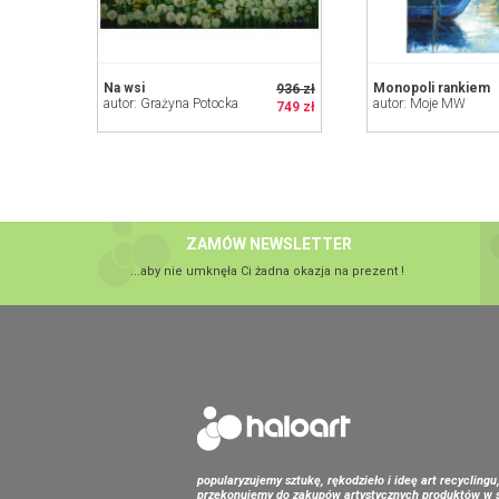
Na wsi
Monopoli rankiem
936 zł
autor: Grażyna Potocka
autor: Moje MW
749 zł
ZAMÓW NEWSLETTER
...aby nie umknęła Ci żadna okazja na prezent !
popularyzujemy sztukę, rękodzieło i ideę art recyclingu
przekonujemy do zakupów artystycznych produktów w s