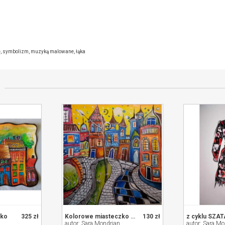
e sprzedającym
e
,
symbolizm
,
muzyką malowane
,
łąka
zko
325 zł
Kolorowe miasteczko 20x20cm
130 zł
autor: Sara Mondrian
autor: Sara Mo