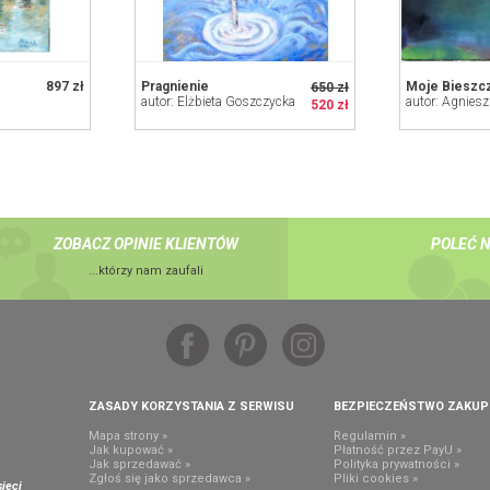
897 zł
Pragnienie
Moje Bieszc
650 zł
autor: Elżbieta Goszczycka
autor: Agnies
520 zł
ZOBACZ OPINIE KLIENTÓW
POLEĆ 
...którzy nam zaufali
ZASADY KORZYSTANIA Z SERWISU
BEZPIECZEŃSTWO ZAKU
Mapa strony »
Regulamin »
Jak kupować »
Płatność przez PayU »
Jak sprzedawać »
Polityka prywatności »
,
Zgłoś się jako sprzedawca »
Pliki cookies »
ieci