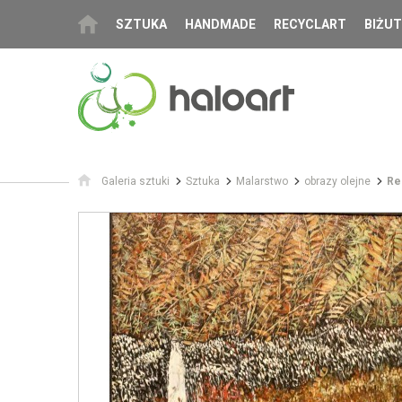
SZTUKA
HANDMADE
RECYCLART
BIŻUT
Galeria sztuki
Sztuka
Malarstwo
obrazy olejne
Re