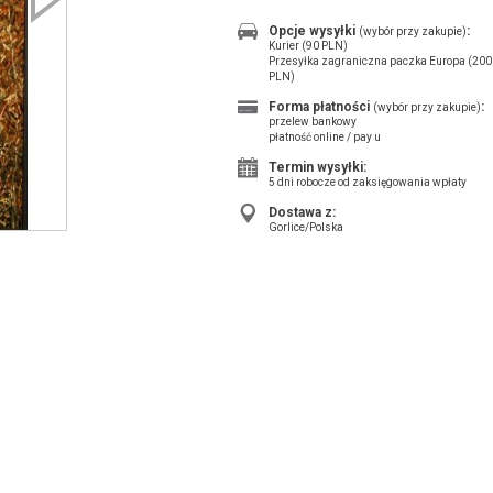
Opcje wysyłki
:
(wybór przy zakupie)
Kurier (90 PLN)
Przesyłka zagraniczna paczka Europa (200
PLN)
Forma płatności
:
(wybór przy zakupie)
przelew bankowy
płatność online / pay u
Termin wysyłki:
5 dni robocze od zaksięgowania wpłaty
Dostawa z:
Gorlice/Polska