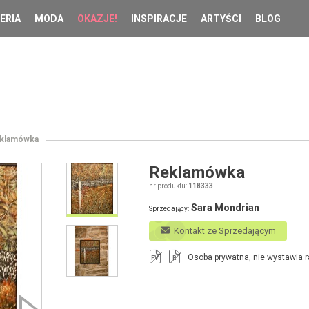
ERIA
MODA
OKAZJE!
INSPIRACJE
ARTYŚCI
BLOG
klamówka
Reklamówka
nr produktu:
118333
Sara Mondrian
Sprzedający:
Kontakt ze Sprzedającym
Osoba prywatna, nie wystawia r
FV
R