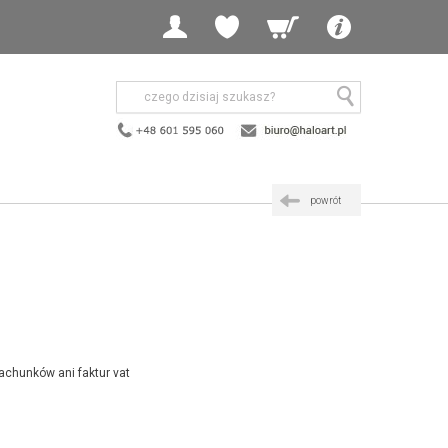
powrót
achunków ani faktur vat