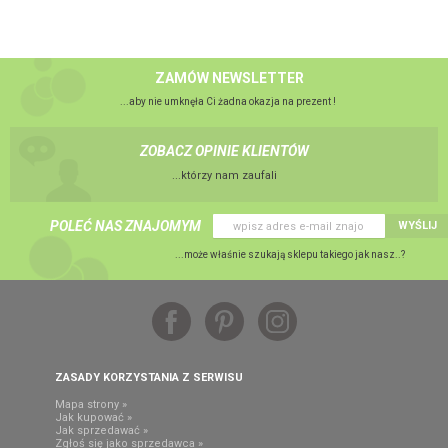
ZAMÓW NEWSLETTER
...aby nie umknęła Ci żadna okazja na prezent !
ZOBACZ OPINIE KLIENTÓW
...którzy nam zaufali
POLEĆ NAS ZNAJOMYM
WYŚLIJ
...może właśnie szukają sklepu takiego jak nasz..?
ZASADY KORZYSTANIA Z SERWISU
Mapa strony »
Jak kupować »
Jak sprzedawać »
Zgłoś się jako sprzedawca »