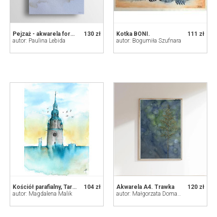
Pejzaż - akwarela formatu 32/24 cm
130 zł
Kotka BONI.
111 zł
autor: Paulina Lebida
autor: Bogumiła Szufnara
Kościół parafialny, Tarnowskie Góry - akwarela
104 zł
Akwarela A4. Trawka
120 zł
autor: Magdalena Malik
autor: Małgorzata Domańska ART