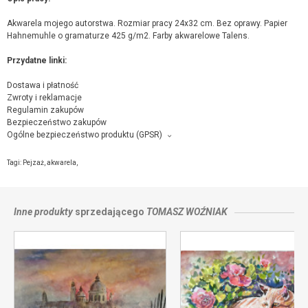
Akwarela mojego autorstwa. Rozmiar pracy 24x32 cm. Bez oprawy. Papier
Hahnemuhle o gramaturze 425 g/m2. Farby akwarelowe Talens.
Przydatne linki:
Dostawa i płatność
Zwroty i reklamacje
Regulamin zakupów
Bezpieczeństwo zakupów
Ogólne bezpieczeństwo produktu (GPSR)
Producent towaru i podmiot odpowiedzialny za produkt:
Tomasz Woźniak, Małopolska, 46b, 11, 70-515 Szczecin,
kontakt ze
Tagi:
Pejzaż
,
akwarela
,
sprzedającym
Inne produkty
sprzedającego
TOMASZ WOŹNIAK