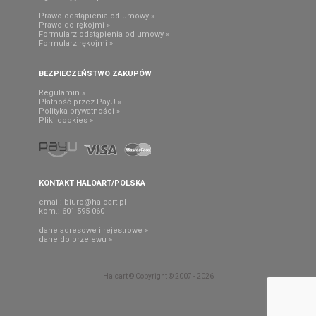
Prawo odstąpienia od umowy »
Prawo do rękojmi »
Formularz odstąpienia od umowy »
Formularz rękojmi »
BEZPIECZEŃSTWO ZAKUPÓW
Regulamin »
Płatność przez PayU »
Polityka prywatności »
Pliki cookies »
KONTAKT HALOART/POLSKA
email:
biuro@haloart.pl
kom.: 601 595 060
dane adresowe i rejestrowe »
dane do przelewu »
Haloart © Copyright © 2007 - 2026