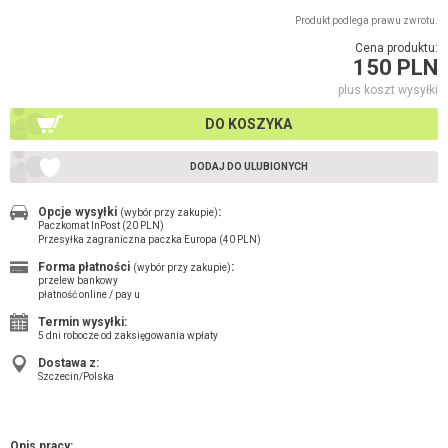
Produkt podlega prawu zwrotu.
Cena produktu:
150 PLN
plus koszt wysyłki
DO KOSZYKA
DODAJ DO ULUBIONYCH
Opcje wysyłki
:
(wybór przy zakupie)
Paczkomat InPost (20 PLN)
Przesyłka zagraniczna paczka Europa (40 PLN)
Forma płatności
:
(wybór przy zakupie)
przelew bankowy
płatność online / pay u
Termin wysyłki:
5 dni robocze od zaksięgowania wpłaty
Dostawa z:
Szczecin/Polska
Opis pracy: