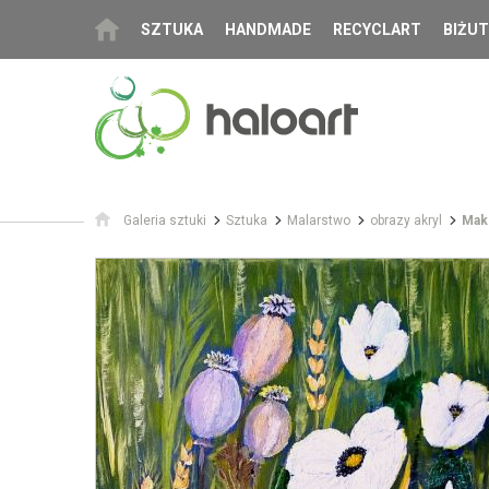
SZTUKA
HANDMADE
RECYCLART
BIŻUT
Galeria sztuki
Sztuka
Malarstwo
obrazy akryl
Maki