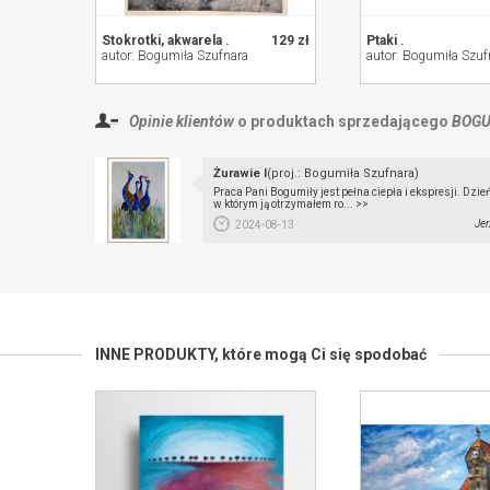
Stokrotki, akwarela .
129 zł
Ptaki .
autor: Bogumiła Szufnara
autor: Bogumiła Szuf
Opinie klientów
o produktach sprzedającego
BOGU
Żurawie I
(proj.: Bogumiła Szufnara)
Praca Pani Bogumiły jest pełna ciepła i ekspresji. Dzień
w którym ją otrzymałem ro... >>
Jer
2024-08-13
INNE PRODUKTY,
które mogą Ci się spodobać