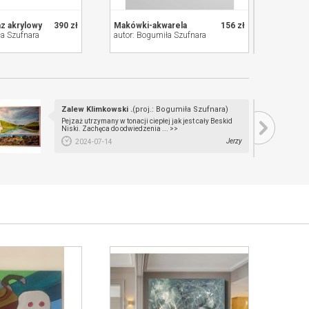
z akrylowy
390 zł
Makówki-akwarela
156 zł
Kwiaty
ła Szufnara
autor: Bogumiła Szufnara
autor: 
Zalew Klimkowski .
(proj.: Bogumiła Szufnara)
Pejzaż utrzymany w tonacji ciepłej jak jest cały Beskid
Niski. Zachęca do odwiedzenia ... >>
Jerzy
2024-07-14