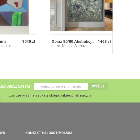
ama
1040 zł
Obraz 80/80 Abstrakcja srebro
1468 zł
rednicki
autor: Natalia Stanova
NAS ZNAJOMYM
WYŚLIJ
...może właśnie szukają sklepu takiego jak nasz..?
PÓW
KONTAKT HALOART/POLSKA