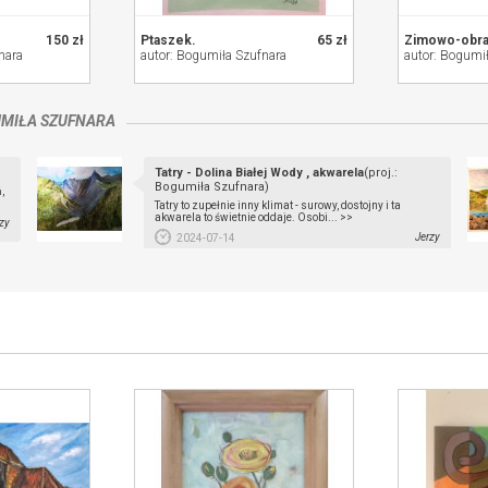
150 zł
Ptaszek.
65 zł
Zimowo-obra
nara
autor: Bogumiła Szufnara
autor: Bogumi
MIŁA SZUFNARA
Tatry - Dolina Białej Wody , akwarela
(proj.:
Bogumiła Szufnara)
,
Tatry to zupełnie inny klimat - surowy, dostojny i ta
akwarela to świetnie oddaje. Osobi... >>
zy
Jerzy
2024-07-14