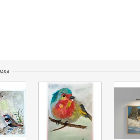
rzedającym
NARA