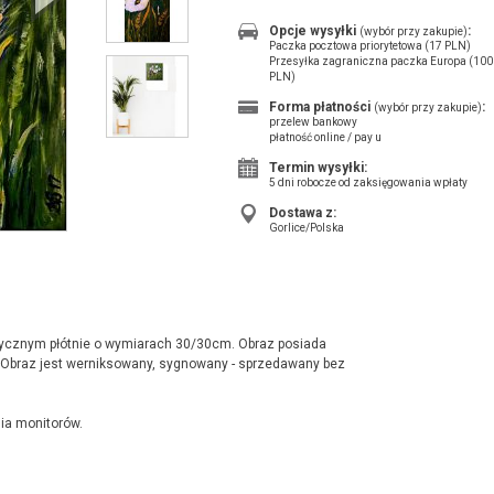
Opcje wysyłki
:
(wybór przy zakupie)
Paczka pocztowa priorytetowa (17 PLN)
Przesyłka zagraniczna paczka Europa (100
PLN)
Forma płatności
:
(wybór przy zakupie)
przelew bankowy
płatność online / pay u
Termin wysyłki:
5 dni robocze od zaksięgowania wpłaty
Dostawa z:
Gorlice/Polska
rycznym płótnie o wymiarach 30/30cm. Obraz posiada
. Obraz jest werniksowany, sygnowany - sprzedawany bez
ia monitorów.