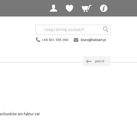
powrót
achunków ani faktur vat