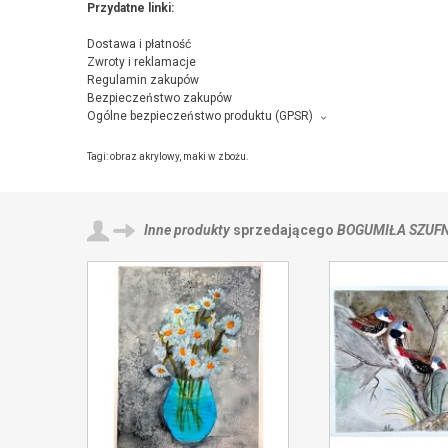
Przydatne linki:
Dostawa i płatność
Zwroty i reklamacje
Regulamin zakupów
Bezpieczeństwo zakupów
Ogólne bezpieczeństwo produktu (GPSR)
Producent towaru i podmiot odpowiedzialny za produkt:
Bogumiła Szufnara, Norwida 4/43, 38-300 Gorlice,
kontakt ze sp
Tagi:
obraz akrylowy
,
maki w zbożu.
Inne produkty
sprzedającego
BOGUMIŁA SZUF