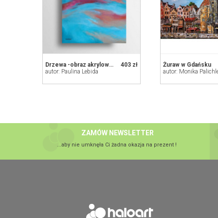
Drzewa -obraz akrylowy 60/50 cm
403 zł
Żuraw w Gdańsku
autor: Paulina Lebida
autor: Monika Palichl
ZAMÓW NEWSLETTER
...aby nie umknęła Ci żadna okazja na prezent !