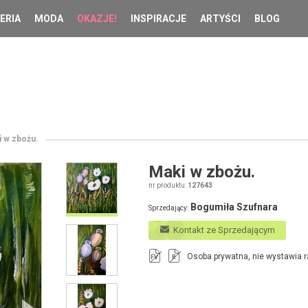
ERIA
MODA
OKAZJE!
INSPIRACJE
ARTYŚCI
BLOG
 w zbożu.
Maki w zbożu.
nr produktu:
127643
Bogumiła Szufnara
Sprzedający:
Kontakt ze Sprzedającym
Osoba prywatna, nie wystawia r
FV
R