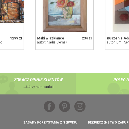
1299 zł
Maki w szklance
234 zł
Kuszenie Ad
eb
autor: Nadia Siemek
autor: Emil Se
ZOBACZ OPINIE KLIENTÓW
POLEĆ 
...którzy nam zaufali
ZASADY KORZYSTANIA Z SERWISU
BEZPIECZEŃSTWO ZAKU