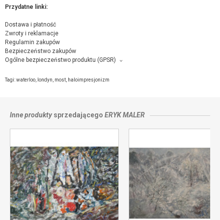
Przydatne linki:
Dostawa i płatność
Zwroty i reklamacje
Regulamin zakupów
Bezpieczeństwo zakupów
Ogólne bezpieczeństwo produktu (GPSR)
Producent towaru i podmiot odpowiedzialny za produkt:
Eryk Maler, Konopnickiej 4 , 67-100 Nowa Sól,
kontakt ze sprzedającym
Tagi:
waterloo
,
londyn
,
most
,
haloimpresjonizm
Inne produkty
sprzedającego
ERYK MALER