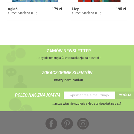
ogień
179 zł
Lizy
195 zł
autor: Marlena Kuć
autor: Marlena Kuć
ZAMÓW NEWSLETTER
...aby nie umknęła Ci żadna okazja na prezent !
ZOBACZ OPINIE KLIENTÓW
...którzy nam zaufali
POLEĆ NAS ZNAJOMYM
WYŚLIJ
...może właśnie szukają sklepu takiego jak nasz..?