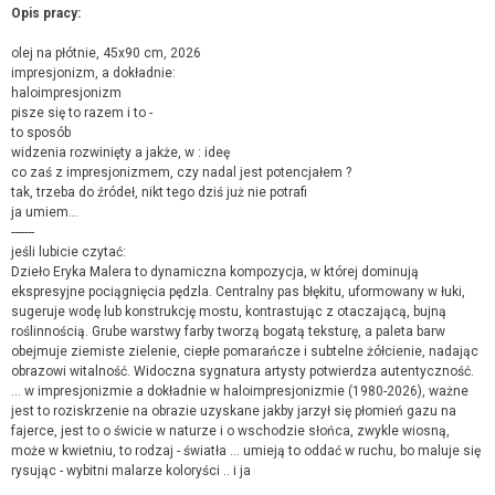
Opis pracy:
olej na płótnie, 45x90 cm, 2026
impresjonizm, a dokładnie:
haloimpresjonizm
pisze się to razem i to -
to sposób
widzenia rozwinięty a jakże, w : ideę
co zaś z impresjonizmem, czy nadal jest potencjałem ?
tak, trzeba do źródeł, nikt tego dziś już nie potrafi
ja umiem...
-------
jeśli lubicie czytać:
Dzieło Eryka Malera to dynamiczna kompozycja, w której dominują
ekspresyjne pociągnięcia pędzla. Centralny pas błękitu, uformowany w łuki,
sugeruje wodę lub konstrukcję mostu, kontrastując z otaczającą, bujną
roślinnością. Grube warstwy farby tworzą bogatą teksturę, a paleta barw
obejmuje ziemiste zielenie, ciepłe pomarańcze i subtelne żółcienie, nadając
obrazowi witalność. Widoczna sygnatura artysty potwierdza autentyczność.
... w impresjonizmie a dokładnie w haloimpresjonizmie (1980-2026), ważne
jest to roziskrzenie na obrazie uzyskane jakby jarzył się płomień gazu na
fajerce, jest to o świcie w naturze i o wschodzie słońca, zwykle wiosną,
może w kwietniu, to rodzaj - światła ... umieją to oddać w ruchu, bo maluje się
rysując - wybitni malarze koloryści .. i ja