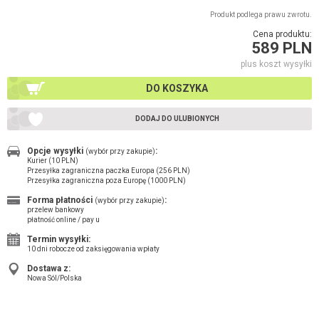
Produkt podlega prawu zwrotu.
Cena produktu:
589 PLN
plus koszt wysyłki
DO KOSZYKA
DODAJ DO ULUBIONYCH
Opcje wysyłki
:
(wybór przy zakupie)
Kurier (10 PLN)
Przesyłka zagraniczna paczka Europa (256 PLN)
Przesyłka zagraniczna poza Europę (1000 PLN)
Forma płatności
:
(wybór przy zakupie)
przelew bankowy
płatność online / pay u
Termin wysyłki:
10 dni robocze od zaksięgowania wpłaty
Dostawa z:
Nowa Sól/Polska