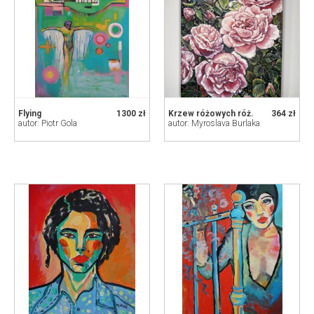
Flying
1300 zł
Krzew różowych róż.
364 zł
autor: Piotr Gola
autor: Myroslava Burlaka