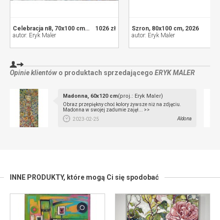
Celebracja n8, 70x100 cm, 2026
1026 zł
Szron, 80x100 cm, 2026
21
autor: Eryk Maler
autor: Eryk Maler
Opinie klientów
o produktach sprzedającego
ERYK MALER
Madonna, 60x120 cm
(proj.: Eryk Maler)
Obraz przepiękny choć kolory żywsze niż na zdjęciu.
Madonna w swojej zadumie zajęł... >>
Aldona
2023-02-25
INNE PRODUKTY,
które mogą Ci się spodobać