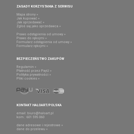
ZASADY KORZYSTANIA Z SERWISU
Mapa strony »
Jak kupować »
Jak sprzedawać »
Zgłoś się jako sprzedawca »
Prawo odstąpienia od umowy »
Prawo do rękojmi »
Formularz odstąpienia od umowy »
Formularz rękojmi »
BEZPIECZEŃSTWO ZAKUPÓW
Regulamin »
Płatność przez PayU »
Polityka prywatności »
Pliki cookies »
KONTAKT HALOART/POLSKA
email:
biuro@haloart.pl
kom.: 601 595 060
dane adresowe i rejestrowe »
dane do przelewu »