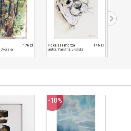
176 zł
Foka zza morza
146 zł
Liliowy
a Skórska
autor: Karolina Skórska
autor: 
-10%