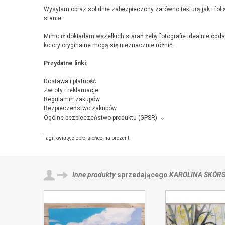
Wysyłam obraz solidnie zabezpieczony zarówno tekturą jak i folią
stanie.
Mimo iż dokładam wszelkich starań żeby fotografie idealnie odd
kolory oryginalne mogą się nieznacznie różnić.
Przydatne linki:
Dostawa i płatność
Zwroty i reklamacje
Regulamin zakupów
Bezpieczeństwo zakupów
Ogólne bezpieczeństwo produktu (GPSR)
Producent towaru i podmiot odpowiedzialny za produkt:
Karolina Skórska, Skłodowskiej 2/15 , 35-036 Rzeszów,
kontakt z
Tagi:
kwiaty
,
ciepłe
,
słońce
,
na prezent
Inne produkty
sprzedającego
KAROLINA SKÓR