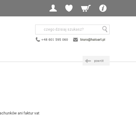
powrót
achunków ani faktur vat