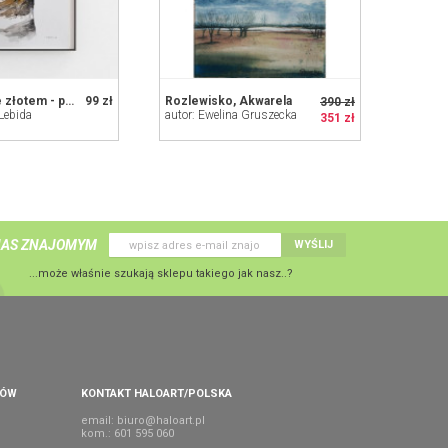
Abstrakcja ze złotem - praca wykonana
99 zł
Rozlewisko, Akwarela
390 zł
 Lebida
autor: Ewelina Gruszecka
351 zł
NAS ZNAJOMYM
WYŚLIJ
...może właśnie szukają sklepu takiego jak nasz..?
PÓW
KONTAKT HALOART/POLSKA
email:
biuro@haloart.pl
kom.: 601 595 060