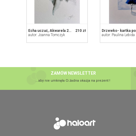
Echa uczuć, Akwarela 24x32 cm
210 zł
autor: Joanna Tomczyk
autor: Paulina Lebida
ZAMÓW NEWSLETTER
...aby nie umknęła Ci żadna okazja na prezent !