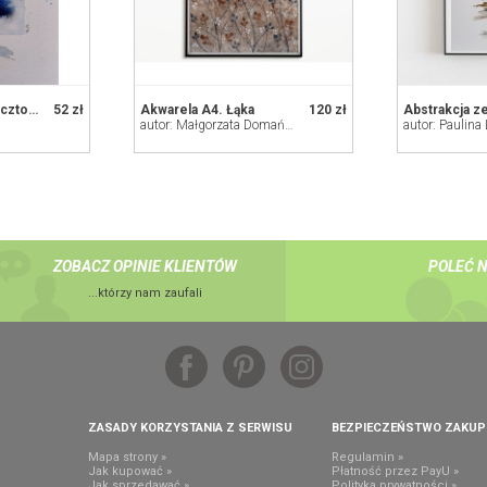
Drzewko- kartka pocztowa,akwarela
52 zł
Akwarela A4. Łąka
120 zł
autor: Małgorzata Domańska ART
autor: Paulina
ZOBACZ OPINIE KLIENTÓW
POLEĆ 
...którzy nam zaufali
ZASADY KORZYSTANIA Z SERWISU
BEZPIECZEŃSTWO ZAKU
Mapa strony »
Regulamin »
Jak kupować »
Płatność przez PayU »
Jak sprzedawać »
Polityka prywatności »